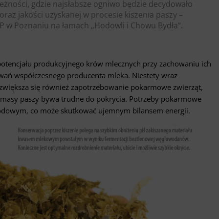
eżności, gdzie najsłabsze ogniwo będzie decydowało
raz jakości uzyskanej w procesie kiszenia paszy –
UP w Poznaniu na łamach „Hodowli i Chowu Bydła”.
potencjału produkcyjnego krów mlecznych przy zachowaniu ich
wań współczesnego producenta mleka. Niestety wraz
 zwiększa się również zapotrzebowanie pokarmowe zwierząt,
ej masy paszy bywa trudne do pokrycia. Potrzeby pokarmowe
rodowym, co może skutkować ujemnym bilansem energii.