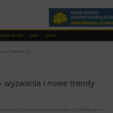
RYNEK MLEKA
AGRO
SKLEP
nia i nowe trendy
– wyzwania i nowe trendy
z kukurydzy uzależnione jest od wielu czynników, które