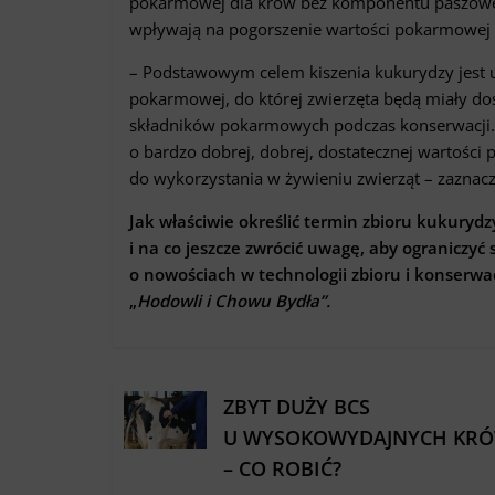
pokarmowej dla krów bez komponentu paszowego 
wpływają na pogorszenie wartości pokarmowej i
– Podstawowym celem kiszenia kukurydzy jest uz
pokarmowej, do której zwierzęta będą miały dost
składników pokarmowych podczas konserwacji.
o bardzo dobrej, dobrej, dostatecznej wartości 
do wykorzystania w żywieniu zwierząt – zaznacz
Jak właściwie określić termin zbioru kukurydz
i na co jeszcze zwrócić uwagę, aby ograniczyć
o nowościach w technologii zbioru i konserwa
„
Hodowli i Chowu Bydła”
.
ZBYT DUŻY BCS
U WYSOKOWYDAJNYCH KR
– CO ROBIĆ?