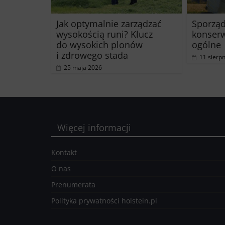
Jak optymalnie zarządzać
Sporząd
wysokością runi? Klucz
konserw
do wysokich plonów
ogólne
i zdrowego stada
11 sierp
25 maja 2026
Więcej informacji
Kontakt
O nas
Prenumerata
Polityka prywatności holstein.pl