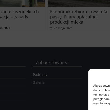
zanie kiszoneki ich
Ekonomika zbioru i czystość
acja – zasady
paszy. Filary opłacalnej
produkcji mleka
nia 2024
26 maja 2026
Zobacz również
Podcasty
Galeria
Aby zapewnić
do przechow
technologie
przeglądania
wycofanie z