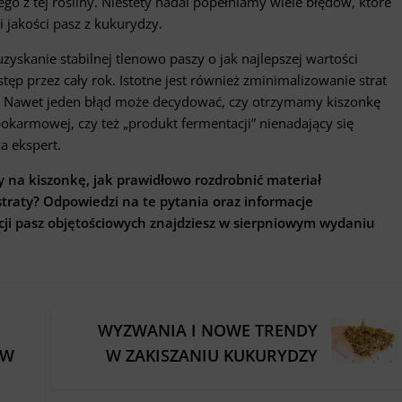
z tej rośliny. Niestety nadal popełniamy wiele błędów, które
 jakości pasz z kukurydzy.
yskanie stabilnej tlenowo paszy o jak najlepszej wartości
ęp przez cały rok. Istotne jest również zminimalizowanie strat
 Nawet jeden błąd może decydować, czy otrzymamy kiszonkę
pokarmowej, czy też „produkt fermentacji” nienadający się
a ekspert.
y na kiszonkę, jak prawidłowo rozdrobnić materiał
 straty? Odpowiedzi na te pytania oraz informacje
cji pasz objętościowych znajdziesz w sierpniowym wydaniu
WYZWANIA I NOWE TRENDY
ÓW
W ZAKISZANIU KUKURYDZY