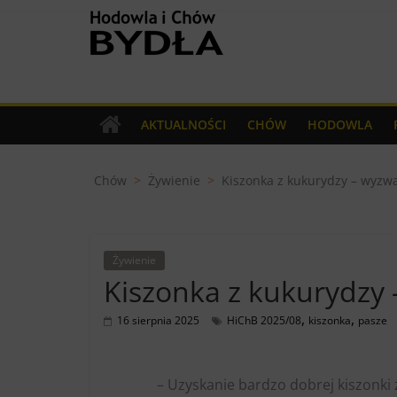
Skip
Hodowla
to
content
i
Chów
AKTUALNOŚCI
CHÓW
HODOWLA
Bydła
Chów
>
Żywienie
>
Kiszonka z kukurydzy – wyzwa
miesięcznik
dla
Hodowców
Żywienie
Bydła
Kiszonka z kukurydzy 
,
,
16 sierpnia 2025
HiChB 2025/08
kiszonka
pasze
– Uzyskanie bardzo dobrej kiszonki 