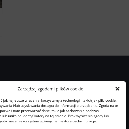
Zarządzaj zgodami plików cookie
 jak najlepsze wrażenia, korzystamy z technologii, takich jak pliki cookie,
ywania i/lub uzyskiwania dostępu do informacji o urządzeniu. Zgoda na te
 pozwoli nam przetwarzać dane, takie jak zachowanie podczas
 lub unikalne identyfikatory na tej stronie. Brak wyrażenia zgody lub
gody może niekorzystnie wpłynąć na niektóre cechy i funkcje.