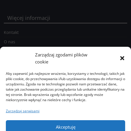
Więcej informacji
Kontakt
O nas
Prenumerata
Zarządzaj zgodami plików
Polityka prywatności holstein.pl
cookie
Aby zapewnić jak najlepsze wrażenia, korzystamy z technologii, takich jak
pliki cookie, do przechowywania i/lub uzyskiwania dostępu do informacji o
Zobacz
urządzeniu. Zgoda na te technologie pozwoli nam przetwarzać dane,
również
takie jak zachowanie podczas przeglądania lub unikalne identyfikatory na
tej stronie. Brak wyrażenia zgody lub wycofanie zgody może
niekorzystnie wpłynąć na niektóre cechy i funkcje.
Podcasty
Zarządzaj serwisami
Galeria
Akceptuję