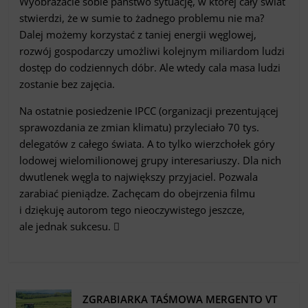
Wyobrażacie sobie państwo sytuację, w której cały świat
stwierdzi, że w sumie to żadnego problemu nie ma?
Dalej możemy korzystać z taniej energii węglowej,
rozwój gospodarczy umożliwi kolejnym miliardom ludzi
dostęp do codziennych dóbr. Ale wtedy cala masa ludzi
zostanie bez zajęcia.
Na ostatnie posiedzenie IPCC (organizacji prezentującej
sprawozdania ze zmian klimatu) przyleciało 70 tys.
delegatów z całego świata. A to tylko wierzchołek góry
lodowej wielomilionowej grupy interesariuszy. Dla nich
dwutlenek węgla to największy przyjaciel. Pozwala
zarabiać pieniądze. Zachęcam do obejrzenia filmu
i dziękuję autorom tego nieoczywistego jeszcze,
ale jednak sukcesu. 
ZGRABIARKA TAŚMOWA MERGENTO VT