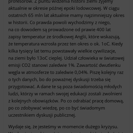
profesorów. Z puntu widzenia historii ziemi żyjemy
aktualnie w okresie późnej epoki lodowcowej. W ciągu
ostatnich 65 mln lat aktualnie mamy najzimniejszy okres
w historii. Co prawda powoli wychodzimy z niego,
na co dowodem są prowadzone od prawie 400 lat
zapisy temperatur ze środkowej Anglii, które wskazują,
że temperatura wzrosła przez ten okres o ok. 1oC. Kiedy
kilka tysięcy lat temu powstawały wielkie cywilizacje,
na ziemi było 13oC cieplej. Udział człowieka w światowej
emisji CO2 stanowi zaledwie 1%. Zawartość dwutlenku
węgla w atmosferze to zaledwie 0,04%. Piszę kolejny raz
o tych danych, bo do poważnej dyskusji trzeba się
przygotować. A dane te są poza świadomością młodych
ludzi, którzy w ramach swojej edukacji zostali zwolnieni
z kolejnych obowiązków. Po co odrabiać pracę domową,
po co zdobywać wiedzę, po co być świadomym
uczestnikiem dyskusji publicznej.
Wydaje się, że jesteśmy w momencie dużego kryzysu.