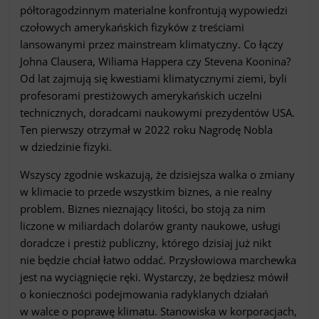
półtoragodzinnym materialne konfrontują wypowiedzi
czołowych amerykańskich fizyków z treściami
lansowanymi przez mainstream klimatyczny. Co łączy
Johna Clausera, Wiliama Happera czy Stevena Koonina?
Od lat zajmują się kwestiami klimatycznymi ziemi, byli
profesorami prestiżowych amerykańskich uczelni
technicznych, doradcami naukowymi prezydentów USA.
Ten pierwszy otrzymał w 2022 roku Nagrodę Nobla
w dziedzinie fizyki.
Wszyscy zgodnie wskazują, że dzisiejsza walka o zmiany
w klimacie to przede wszystkim biznes, a nie realny
problem. Biznes nieznający litości, bo stoją za nim
liczone w miliardach dolarów granty naukowe, usługi
doradcze i prestiż publiczny, którego dzisiaj już nikt
nie będzie chciał łatwo oddać. Przysłowiowa marchewka
jest na wyciągnięcie ręki. Wystarczy, że będziesz mówił
o konieczności podejmowania radyklanych działań
w walce o poprawę klimatu. Stanowiska w korporacjach,