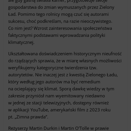
ale gdy gasną światła kamer, przygotowuje swoje
gospodarstwa do zmian wymuszanych przez Zielony
Ład. Pomimo tego rolnicy mogą czuć się autorami
sukcesu, choć podkreślam, na razie nieoczywistego.
Co nim jest? Wzrost zainteresowania społeczeństwa
faktycznymi podstawami wprowadzania polityki
klimatycznej.
Ukształtowana doświadczeniem historycznym nieufność
do rządzących sprawia, że w miarę własnych możliwości
weryfikujemy kategoryczne twierdzenia tzw.
autorytetów. Nie inaczej jest z kwestią Zielonego Ładu,
który według jego autorów ma być remedium
na ocieplający się klimat. Sporą dawkę wiedzy w tym
zakresie przyniósł nam wyemitowany niedawno
w jednej ze stacji telewizyjnych, dostępny również
w aplikacji YouTube, amerykański film z 2023 roku
pt. „Zimna prawda”.
Reżyserzy Martin Durkin i Martin O’Tolle w prawie