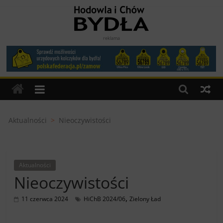
Skip
to
content
Hodowla
reklama
i
Chów
Bydła
Aktualności
>
Nieoczywistości
miesięcznik
dla
Aktualności
Hodowców
Nieoczywistości
Bydła
,
11 czerwca 2024
HiChB 2024/06
Zielony Ład