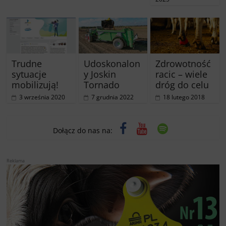
Trudne
Udoskonalon
Zdrowotność
sytuacje
y Joskin
racic – wiele
mobilizują!
Tornado
dróg do celu
3 września 2020
7 grudnia 2022
18 lutego 2018
Dołącz do nas na:
Reklama