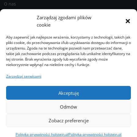
O nas
Prenumerata
Zarządzaj zgodami plików
Polityka prywatności holstein.pl
cookie
Aby zapewnić jak najlepsze wrażenia, korzystamy z technologii, takich jak
pliki cookie, do przechowywania i/lub uzyskiwania dostępu do informacji o
Zobacz
urządzeniu. Zgoda na te technologie pozwoli nam przetwarzać dane,
również
takie jak zachowanie podczas przeglądania lub unikalne identyfikatory na
tej stronie. Brak wyrażenia zgody lub wycofanie zgody może
niekorzystnie wpłynąć na niektóre cechy i funkcje.
Podcasty
Zarządzaj serwisami
Galeria
Akceptuję
Odmów
Kontakt
O nas
Prenumerata
Polityka prywatności holstein.pl
Zobacz preferencje
2026 Hodowla i Chów Bydła.
Polityka prywatności holstein.pl
Polityka prywatności holstein.pl