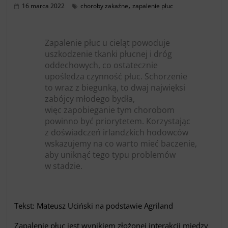
,
16 marca 2022
choroby zakaźne
zapalenie płuc
Zapalenie płuc u cieląt powoduje
uszkodzenie tkanki płucnej i dróg
oddechowych, co ostatecznie
upośledza czynność płuc. Schorzenie
to wraz z biegunką, to dwaj najwięksi
zabójcy młodego bydła,
więc zapobieganie tym chorobom
powinno być priorytetem. Korzystając
z doświadczeń irlandzkich hodowców
wskazujemy na co warto mieć baczenie,
aby uniknąć tego typu problemów
w stadzie.
Tekst: Mateusz Uciński na podstawie Agriland
Zapalenie płuc jest wynikiem złożonej interakcji między