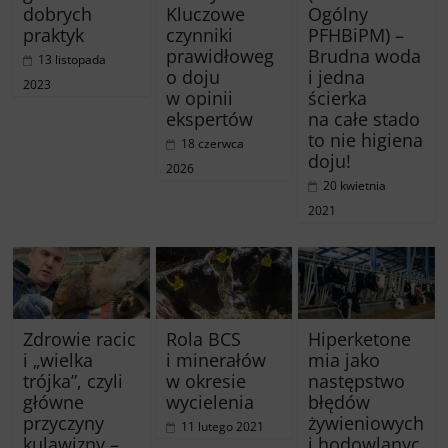
dobrych
Kluczowe
Ogólny
praktyk
czynniki
PFHBiPM) –
prawidłoweg
Brudna woda
13 listopada
o doju
i jedna
2023
w opinii
ścierka
ekspertów
na całe stado
to nie higiena
18 czerwca
doju!
2026
20 kwietnia
2021
Zdrowie racic
Rola BCS
Hiperketone
i „wielka
i minerałów
mia jako
trójka”, czyli
w okresie
następstwo
główne
wycielenia
błędów
przyczyny
żywieniowych
11 lutego 2021
kulawizny –
i hodowlanyc