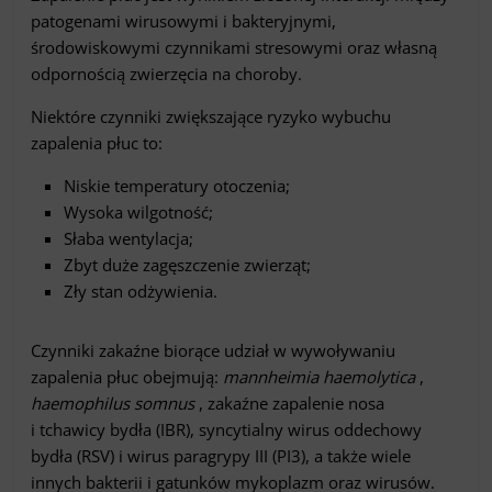
patogenami wirusowymi i bakteryjnymi,
środowiskowymi czynnikami stresowymi oraz własną
odpornością zwierzęcia na choroby.
Niektóre czynniki zwiększające ryzyko wybuchu
zapalenia płuc to:
Niskie temperatury otoczenia;
Wysoka wilgotność;
Słaba wentylacja;
Zbyt duże zagęszczenie zwierząt;
Zły stan odżywienia.
Czynniki zakaźne biorące udział w wywoływaniu
zapalenia płuc obejmują:
mannheimia haemolytica
,
haemophilus somnus
, zakaźne zapalenie nosa
i tchawicy bydła (IBR), syncytialny wirus oddechowy
bydła (RSV) i wirus paragrypy III (PI3), a także wiele
innych bakterii i gatunków mykoplazm oraz wirusów.