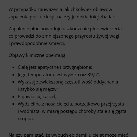
W przypadku zauważenia jakichkolwiek objawów
zapalenia płuc u cieląt, należy je dokładniej zbadać.
Zapalenie płuc powoduje uszkodzenie płuc zwierzęcia,
co prowadzi do zmniejszonego przyrostu żywej wagi
i prawdopodobnie śmierci.
Objawy kliniczne obejmują:
Cielę jest apatyczne i przygnębione;
Jego temperatura jest wyższa niż 39,5°;
Wykazuje zwiększoną częstotliwość oddychania
i szybko się męczy;
Pojawia się kaszel;
Wydzielina z nosa cielęcia, początkowo przejrzysta
i wodnista, w miarę postępu choroby staje się gęsta
i ropna.
Należy pamiętać, że wybuch epidemii u cieląt może mieć