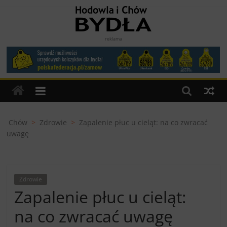
Skip
to
content
Hodowla
reklama
i
Chów
Bydła
Chów
>
Zdrowie
>
Zapalenie płuc u cieląt: na co zwracać
uwagę
miesięcznik
dla
Hodowców
Zdrowie
Bydła
Zapalenie płuc u cieląt:
na co zwracać uwagę