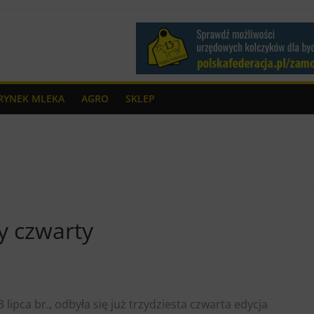
RYNEK MLEKA
AGRO
SKLEP
ty czwarty
 lipca br., odbyła się już trzydziesta czwarta edycja