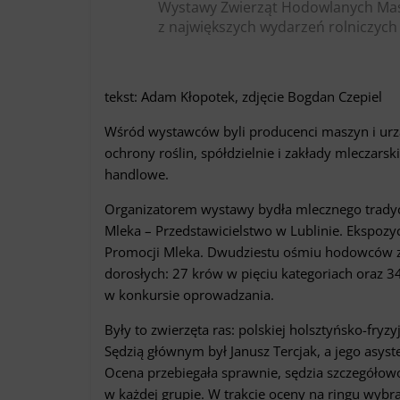
Wystawy Zwierząt Hodowlanych Maszy
z największych wydarzeń rolniczych 
tekst: Adam Kłopotek, zdjęcie Bogdan Czepiel
Wśród wystawców byli producenci maszyn i urz
ochrony roślin, spółdzielnie i zakłady mleczarsk
handlowe.
Organizatorem wystawy bydła mlecznego tradyc
Mleka – Przedstawicielstwo w Lublinie. Ekspozy
Promocji Mleka. Dwudziestu ośmiu hodowców z 
dorosłych: 27 krów w pięciu kategoriach oraz 34
w konkursie oprowadzania.
Były to zwierzęta ras: polskiej holsztyńsko-fryz
Sędzią głównym był Janusz Tercjak, a jego asys
Ocena przebiegała sprawnie, sędzia szczegółow
w każdej grupie. W trakcie oceny na ringu wyb