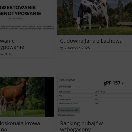
owanie
Cudowna Jana z Lachowa
typowanie
7 sierpnia 2025
nia 2018
doskonała krowa
Ranking buhajów
ina
wzbogacony