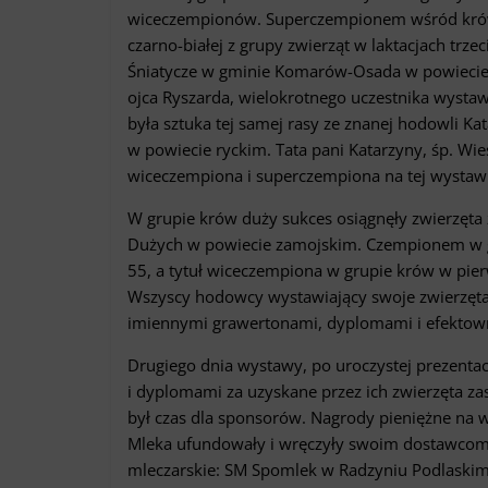
wiceczempionów. Superczempionem wśród krów zo
czarno-białej z grupy zwierząt w laktacjach trze
Śniatycze w gminie Komarów-Osada w powiecie
ojca Ryszarda, wielokrotnego uczestnika wystawy
była sztuka tej samej rasy ze znanej hodowli K
w powiecie ryckim. Tata pani Katarzyny, śp. Wi
wiceczempiona i superczempiona na tej wystaw
W grupie krów duży sukces osiągnęły zwierzęta
Dużych w powiecie zamojskim. Czempionem w gru
55, a tytuł wiceczempiona w grupie krów w pierws
Wszyscy hodowcy wystawiający swoje zwierzęta 
imiennymi grawertonami, dyplomami i efektow
Drugiego dnia wystawy, po uroczystej prezent
i dyplomami za uzyskane przez ich zwierzęta z
był czas dla sponsorów. Nagrody pieniężne na 
Mleka ufundowały i wręczyły swoim dostawcom 
mleczarskie: SM Spomlek w Radzyniu Podlaski