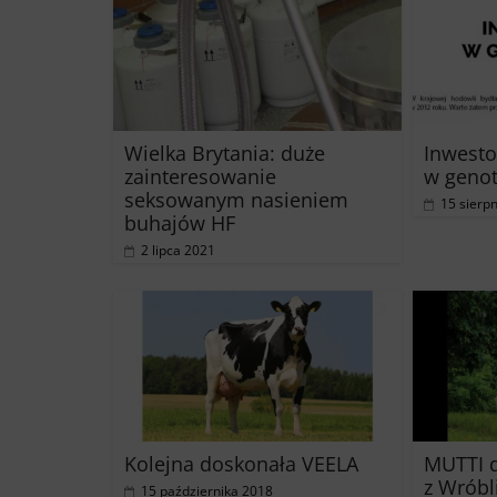
Wielka Brytania: duże
Inwest
zainteresowanie
w geno
seksowanym nasieniem
15 sierp
buhajów HF
2 lipca 2021
Kolejna doskonała VEELA
MUTTI 
z Wróbl
15 października 2018