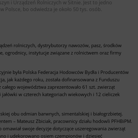
n i Urządzeń Rolniczych w Sitnie. Jest to jedno
w Polsce, bo odwiedza je około 50 tys. osób.
ądzeń rolniczych, dystrybutorzy nawozów, pasz, środków
ie, ogrodnicy, instytucje związane z rolnictwem oraz firmy
yjnie była Polska Federacja Hodowców Bydła i Producentów
cja, jak każdego roku, została dofinansowana z Funduszu
całego województwa zaprezentowało 61 szt. zwierząt
 jałówki w czterech kategoriach wiekowych i 12 cieliczek
yjskiej obu odmian barwnych, simentalskiej i białogrzbietej.
tentem – Mateusz Zbiciak, pracownicy działu hodowli PFHBiPM.
o omawiał swoje decyzje dotyczące uszeregowania zwierząt
rano i udekorowano osiem czempionów i dziesięć