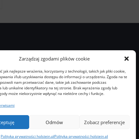
Zarządzaj zgodami plików cookie
 jak najlepsze wrażenia, korzystamy z technologii, takich jak pliki cookie,
ywania i/lub uzyskiwania dostępu do informacji o urządzeniu. Zgoda na te
 pozwoli nam przetwarzać dane, takie jak zachowanie podczas
 lub unikalne identyfikatory na tej stronie. Brak wyrażenia zgody lub
gody może niekorzystnie wpłynąć na niektóre cechy i funkcje.
erwisami
ceptuję
Odmów
Zobacz preferencje
ntakt
O nas
Prenumerata
Polityka prywatności holstein.pl
Polityka prywatności holstein.pl
Polityka prywatności holstein.pl