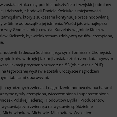
stała sztuka rasy polskiej holsztyńsko-fryzyjskiej odmiany
ciej i dalszych, z hodowli Daniela Kościuka z miejscowości
 zamojskim, który z sukcesami kontynuuje pracę hodowlaną
 w Sitnie od początku jej istnienia. Wśród jałowic najlepsza
atarzyny Głodek z miejscowości Kurzelaty w gminie Kłoczew
esław Kieliszek, był wielokrotnym zdobywcą tytułów czempiona,
ie.
 z hodowli Tadeusza Suchara i jego syna Tomasza z Chomęcisk
pie krów w drugiej laktacji została sztuka z nr. katalogowym
zej laktacji przyznano sztuce z nr. 53 (obie w rasie PHF).
na tegorocznej wystawie zostali uroczyście nagrodzeni
nymi tablicami oborowymi.
acji nagrodzonych zwierząt i nagrodzeniu hodowców pucharami
aszczytne tytuły czempiona, wiceczempiona i superczempiona,
wniosek Polskiej Federacji Hodowców Bydła i Producentów
wystawiającym zwierzęta na wystawie spółdzielnie
m, Michowianka w Michowie, Mlekovita w Wysokiem