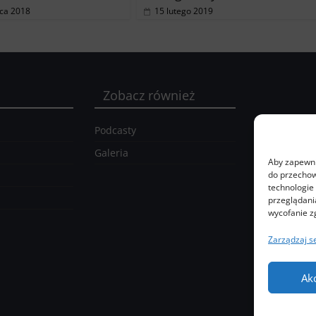
ca 2018
15 lutego 2019
Zobacz również
Podcasty
Galeria
Aby zapewnić
do przechow
technologie
przeglądania
wycofanie z
Zarządzaj s
Ak
Ko