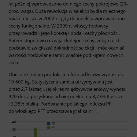
lat później wprowadzono do niego cechy pokrojowe (20-
proc. waga). Duża rewolucja w selekcji bydła mlecznego
miała miejsce w 2002 r., gdy do indeksu wprowadzono
cechy funkcjonalne. W 2009 r. włoscy hodowcy
przeprowadzili jego korektę i dodali cechy płodności.
Potem stopniowo rozwijali kolejne cechy, żeby na ich
podstawie zwiększać dokładność selekcji i móc oceniać
wartości hodowlane samic właśnie pod kątem nowych
cech.
Obecnie średnia produkcja mleka od krowy wynosi ok.
10 600 kg. Statystyczna samica utrzymywana jest
przez 2,7 laktacji, jej okres międzywycieleniowy wynosi
420 dni, a pozyskane od niej mleko ma 3,73% tłuszczu
i 3,35% białka. Porównanie polskiego indeksu PF
do włoskiego PFT przedstawia grafika nr 1.