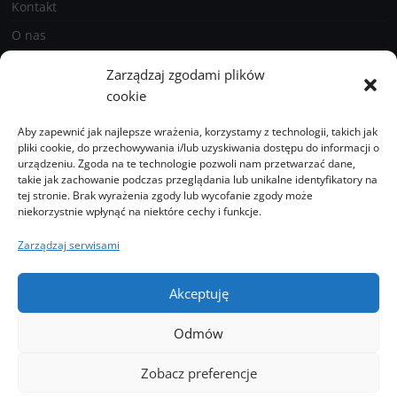
Kontakt
O nas
Prenumerata
Zarządzaj zgodami plików
Polityka prywatności holstein.pl
cookie
Aby zapewnić jak najlepsze wrażenia, korzystamy z technologii, takich jak
pliki cookie, do przechowywania i/lub uzyskiwania dostępu do informacji o
Zobacz
urządzeniu. Zgoda na te technologie pozwoli nam przetwarzać dane,
również
takie jak zachowanie podczas przeglądania lub unikalne identyfikatory na
tej stronie. Brak wyrażenia zgody lub wycofanie zgody może
niekorzystnie wpłynąć na niektóre cechy i funkcje.
Podcasty
Zarządzaj serwisami
Galeria
Akceptuję
Odmów
Kontakt
O nas
Prenumerata
Polityka prywatności holstein.pl
Zobacz preferencje
2026 Hodowla i Chów Bydła.