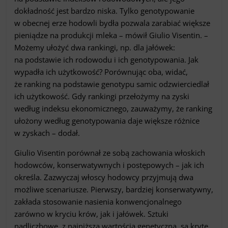
dokładność jest bardzo niska. Tylko genotypowanie
w obecnej erze hodowli bydła pozwala zarabiać większe
pieniądze na produkcji mleka – mówił Giulio Visentin. –
Możemy ułożyć dwa rankingi, np. dla jałówek:
na podstawie ich rodowodu i ich genotypowania. Jak
wypadła ich użytkowość? Porównując oba, widać,
że ranking na podstawie genotypu samic odzwierciedlał
ich użytkowość. Gdy rankingi przełożymy na zyski
według indeksu ekonomicznego, zauważymy, że ranking
ułożony według genotypowania daje większe różnice
w zyskach – dodał.
Giulio Visentin porównał ze sobą zachowania włoskich
hodowców, konserwatywnych i postępowych – jak ich
określa. Zazwyczaj włoscy hodowcy przyjmują dwa
możliwe scenariusze. Pierwszy, bardziej konserwatywny,
zakłada stosowanie nasienia konwencjonalnego
zarówno w kryciu krów, jak i jałówek. Sztuki
nadliczbowe, z najniższą wartością genetyczną, są kryte