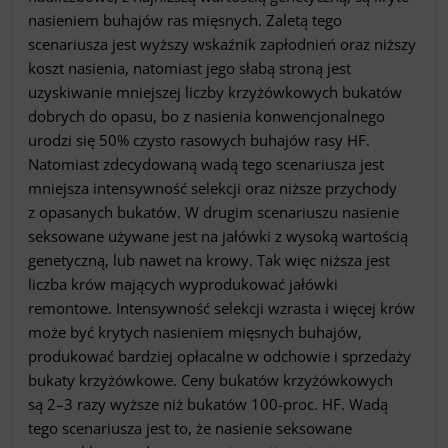
nasieniem buhajów ras mięsnych. Zaletą tego
scenariusza jest wyższy wskaźnik zapłodnień oraz niższy
koszt nasienia, natomiast jego słabą stroną jest
uzyskiwanie mniejszej liczby krzyżówkowych bukatów
dobrych do opasu, bo z nasienia konwencjonalnego
urodzi się 50% czysto rasowych buhajów rasy HF.
Natomiast zdecydowaną wadą tego scenariusza jest
mniejsza intensywność selekcji oraz niższe przychody
z opasanych bukatów. W drugim scenariuszu nasienie
seksowane używane jest na jałówki z wysoką wartością
genetyczną, lub nawet na krowy. Tak więc niższa jest
liczba krów mających wyprodukować jałówki
remontowe. Intensywność selekcji wzrasta i więcej krów
może być krytych nasieniem mięsnych buhajów,
produkować bardziej opłacalne w odchowie i sprzedaży
bukaty krzyżówkowe. Ceny bukatów krzyżówkowych
są 2–3 razy wyższe niż bukatów 100-proc. HF. Wadą
tego scenariusza jest to, że nasienie seksowane