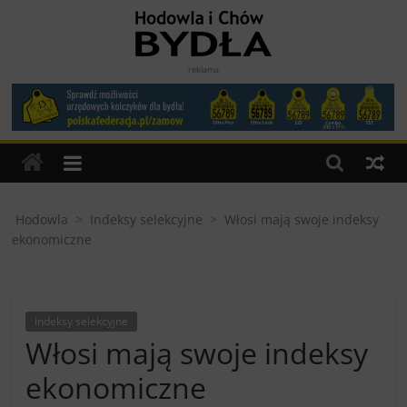
Skip
to
content
Hodowla
reklama
i
Chów
Bydła
Hodowla
>
Indeksy selekcyjne
>
Włosi mają swoje indeksy
ekonomiczne
miesięcznik
dla
Hodowców
Indeksy selekcyjne
Bydła
Włosi mają swoje indeksy
ekonomiczne