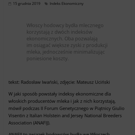
15 grudnia 2019
Indeks Ekonomiczny
Włoscy hodowcy bydła mlecznego
korzystają z dwóch indeksów
ekonomicznych. Oba pozwalają
im osiągać większe zyski z produkcji
mleka, jednocześnie minimalizując
poniesione koszty.
tekst: Radosław Iwański, zdjęcie: Mateusz Uciński
W jaki sposób powstały indeksy ekonomiczne dla
włoskich producentów mleka i jak z nich korzystają,
mówił podczas II Forum Genetycznego w Piątnicy Giulio
Visentin z Italian Holstein and Jersey National Breeders
Association (ANAFIJ).
ANAFIJ to związek hodowców bydła we Włoszech,