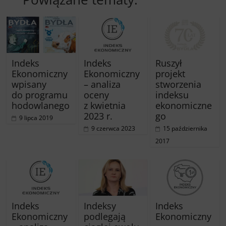
Indeks
Indeks
Ruszył
Ekonomiczny
Ekonomiczny
projekt
wpisany
– analiza
stworzenia
do programu
oceny
indeksu
hodowlanego
z kwietnia
ekonomiczne
2023 r.
go
9 lipca 2019
9 czerwca 2023
15 października
2017
Indeks
Indeksy
Indeks
Ekonomiczny
podlegają
Ekonomiczny