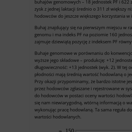
buhajów genomowych – 18 jednostek PF i 622 z
zysk z jednej laktacji średnio o 311 zł większy
hodowców do jeszcze większego korzystania w 
Buhaj znajdujący się na pierwszym miejscu w 
genomu i ma indeks PF na poziomie 160 jednoste
zajmuje dziewiątą pozycję z indeksem PF równym
Buhaje genomowe w porównaniu do konwencjonal
wyższe jego składowe – produkcję: +12 jednoste
długowieczność: +13 jednostek (wyk. 2). W tej
płodności mają średnią wartość hodowlaną o je
Przy okazji przypominamy, że bardzo istotne jes
przez hodowców zgłaszane i rejestrowane w sys
do hodowców w postaci oceny wartości hodowlanej
się nam niewiarygodną, wtórną informacją o war
wykonując pracę hodowlaną. Ta sama reguła dot
wartości hodowlanych.