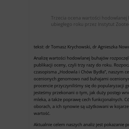
Trzecia ocena wartości hodowlanej 
ubiegłego roku przez Instytut Zoot
tekst: dr Tomasz Krychowski, dr Agnieszka Now
Analizę wartości hodowlanej buhajów rozpoczęl
publikacji oceny, czyli trzy razy do roku. Rozpo
czasopisma „Hodowla i Chów Bydła”, naszym ce
ocenionych genomowo nad buhajami ocenionym
procencie przyczyniliśmy się do popularyzacji
jesteśmy przekonani o tym, jak duży postęp wno
mleka, a także poprawę cech funkcjonalnych. 
oborach, a ich synowie są użytkowani w kojarz
wartość.
Aktualnie celem naszych analiz jest pokazanie