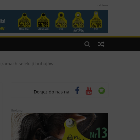
reklama
ogramach selekcji buhajów
Dołącz do nas na:
Reklama