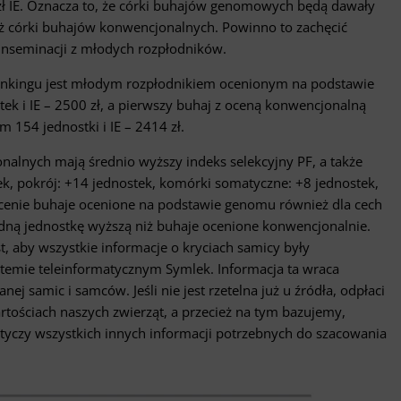
ł IE. Oznacza to, że córki buhajów genomowych będą dawały
 niż córki buhajów konwencjonalnych. Powinno to zachęcić
inseminacji z młodych rozpłodników.
rankingu jest młodym rozpłodnikiem ocenionym na podstawie
k i IE – 2500 zł, a pierwszy buhaj z oceną konwencjonalną
 154 jednostki i IE – 2414 zł.
nych mają średnio wyższy indeks selekcyjny PF, a także
k, pokrój: +14 jednostek, komórki somatyczne: +8 jednostek,
 ocenie buhaje ocenione na podstawie genomu również dla cech
dną jednostkę wyższą niż buhaje ocenione konwencjonalnie.
t, aby wszystkie informacje o kryciach samicy były
temie teleinformatycznym Symlek. Informacja ta wraca
 samic i samców. Jeśli nie jest rzetelna już u źródła, odpłaci
tościach naszych zwierząt, a przecież na tym bazujemy,
yczy wszystkich innych informacji potrzebnych do szacowania