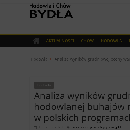
Skip
Hodowla
to
content
i
Chów
AKTUALNOŚCI
CHÓW
HODOWLA
Bydła
Hodowla
>
Analiza wyników grudniowej oceny war
miesięcznik
dla
Hodowców
Hodowla
Bydła
Analiza wyników grud
hodowlanej buhajów r
w polskich programac
15 marca 2020
rasa holsztyńsko-fryzyjska (phf)