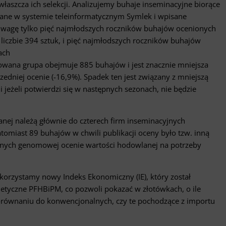
aszcza ich selekcji. Analizujemy buhaje inseminacyjne biorące
ane w systemie teleinformatycznym Symlek i wpisane
uwagę tylko pięć najmłodszych roczników buhajów ocenionych
czbie 394 sztuk, i pięć najmłodszych roczników buhajów
ach
owana grupa obejmuje 885 buhajów i jest znacznie mniejsza
dniej ocenie (-16,9%). Spadek ten jest związany z mniejszą
jeżeli potwierdzi się w następnych sezonach, nie będzie
anej należą głównie do czterech firm inseminacyjnych
omiast 89 buhajów w chwili publikacji oceny było tzw. inną
anych genomowej ocenie wartości hodowlanej na potrzeby
orzystamy nowy Indeks Ekonomiczny (IE), który został
tyczne PFHBiPM, co pozwoli pokazać w złotówkach, o ile
równaniu do konwencjonalnych, czy te pochodzące z importu