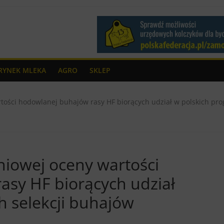
RYNEK MLEKA
AGRO
SKLEP
tości hodowlanej buhajów rasy HF biorących udział w polskich pr
niowej oceny wartości
asy HF biorących udział
h selekcji buhajów