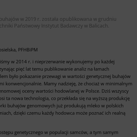
buhajów w 2019 r. została opublikowana w grudniu
echniki Państwowy Instytut Badawczy w Balicach.
osielska, PFHBiPM
iśmy w 2014 r. i nieprzerwanie wykonujemy po każdej
czynając pięć lat temu publikowanie analiz na łamach
lem było pokazanie przewagi w wartości genetycznej buhajów
i konwencjonalnie. Mamy nadzieję, że chociaż w minimalnym
 genomowej oceny wartości hodowlanej w Polsce. Dziś wszyscy
si ta nowa technologia, co przekłada się na wyższą produkcję
Córki buhajów genomowych już produkują mleko w polskich
eniach, dzięki czemu każdy hodowca może poznać ich realną
 postępu genetycznego w populacji samców, a tym samym