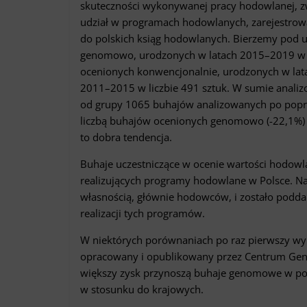
skuteczności wykonywanej pracy hodowlanej, zwł
udział w programach hodowlanych, zarejestrow
do polskich ksiąg hodowlanych. Bierzemy pod 
genomowo, urodzonych w latach 2015–2019 w li
ocenionych konwencjonalnie, urodzonych w lat
2011–2015 w liczbie 491 sztuk. W sumie analiz
od grupy 1065 buhajów analizowanych po poprze
liczbą buhajów ocenionych genomowo (-22,1%) i 
to dobra tendencja.
Buhaje uczestniczące w ocenie wartości hodowl
realizujących programy hodowlane w Polsce. Nat
własnością, głównie hodowców, i zostało podd
realizacji tych programów.
W niektórych porównaniach po raz pierwszy wyk
opracowany i opublikowany przez Centrum Gene
większy zysk przynoszą buhaje genomowe w po
w stosunku do krajowych.