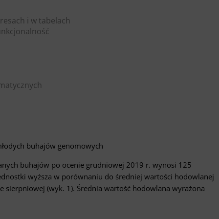
resach i w tabelach
Funkcjonalność
omatycznych
j młodych buhajów genomowych
anych buhajów po ocenie grudniowej 2019 r. wynosi 125
y jednostki wyższa w porównaniu do średniej wartości hodowlanej
ie sierpniowej (wyk. 1). Średnia wartość hodowlana wyrażona