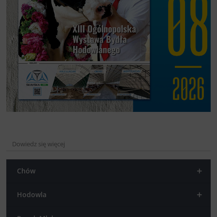
Dowiedz się więcej
+
Chów
+
Hodowla