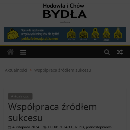
Skip
to
content
Hodowla
reklama
i
Chów
Bydła
Aktualności
>
Współpraca źródłem sukcesu
miesięcznik
dla
Aktualności
Hodowców
Współpraca źródłem
Bydła
sukcesu
,
,
4 listopada 2024
HiChB 2024/11
IZ PIB
jednostopniowa