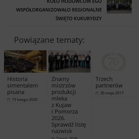
KOŁO HODOWCÓW EGO
WSPÓŁORGANIZOWAŁO REGIONALNE
ŚWIĘTO KUKURYDZY
Powiązane tematy:
Historia
Znamy
Trzech
simentalem
mistrzów
partnerów
pisana
produkcji
30 maja 2017
mleka
15 lutego 2020
z Kujaw
i Pomorza
2026.
Sprawdź listę
nazwisk
7 maja 2026