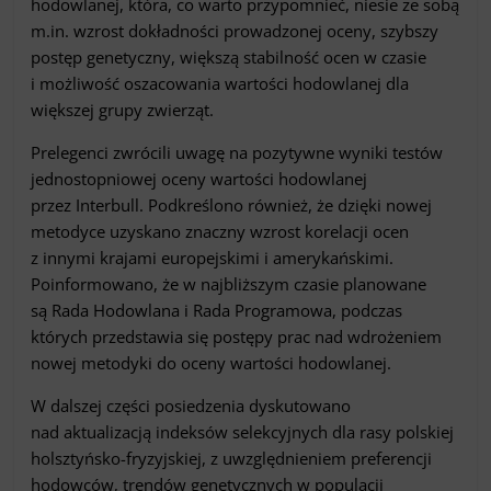
hodowlanej, która, co warto przypomnieć, niesie ze sobą
m.in. wzrost dokładności prowadzonej oceny, szybszy
postęp genetyczny, większą stabilność ocen w czasie
i możliwość oszacowania wartości hodowlanej dla
większej grupy zwierząt.
Prelegenci zwrócili uwagę na pozytywne wyniki testów
jednostopniowej oceny wartości hodowlanej
przez Interbull. Podkreślono również, że dzięki nowej
metodyce uzyskano znaczny wzrost korelacji ocen
z innymi krajami europejskimi i amerykańskimi.
Poinformowano, że w najbliższym czasie planowane
są Rada Hodowlana i Rada Programowa, podczas
których przedstawia się postępy prac nad wdrożeniem
nowej metodyki do oceny wartości hodowlanej.
W dalszej części posiedzenia dyskutowano
nad aktualizacją indeksów selekcyjnych dla rasy polskiej
holsztyńsko-fryzyjskiej, z uwzględnieniem preferencji
hodowców, trendów genetycznych w populacji