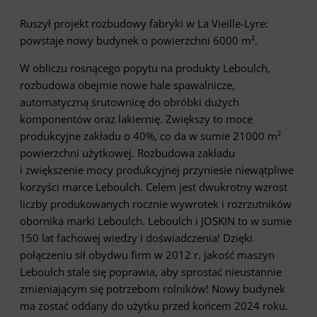
Ruszył projekt rozbudowy fabryki w La Vieille-Lyre:
powstaje nowy budynek o powierzchni 6000 m².
W obliczu rosnącego popytu na produkty Leboulch,
rozbudowa obejmie nowe hale spawalnicze,
automatyczną śrutownicę do obróbki dużych
komponentów oraz lakiernię. Zwiększy to moce
produkcyjne zakładu o 40%, co da w sumie 21000 m²
powierzchni użytkowej. Rozbudowa zakładu
i zwiększenie mocy produkcyjnej przyniesie niewątpliwe
korzyści marce Leboulch. Celem jest dwukrotny wzrost
liczby produkowanych rocznie wywrotek i rozrzutników
obornika marki Leboulch. Leboulch i JOSKIN to w sumie
150 lat fachowej wiedzy i doświadczenia! Dzięki
połączeniu sił obydwu firm w 2012 r. jakość maszyn
Leboulch stale się poprawia, aby sprostać nieustannie
zmieniającym się potrzebom rolników! Nowy budynek
ma zostać oddany do użytku przed końcem 2024 roku.