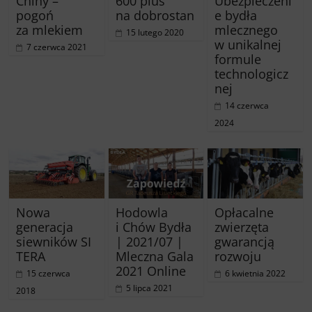
Chiny –
600 plus
Ubezpieczeni
pogoń
na dobrostan
e bydła
za mlekiem
mlecznego
15 lutego 2020
w unikalnej
7 czerwca 2021
formule
technologicz
nej
14 czerwca
2024
Nowa
Hodowla
Opłacalne
generacja
i Chów Bydła
zwierzęta
siewników SI
| 2021/07 |
gwarancją
TERA
Mleczna Gala
rozwoju
2021 Online
15 czerwca
6 kwietnia 2022
5 lipca 2021
2018