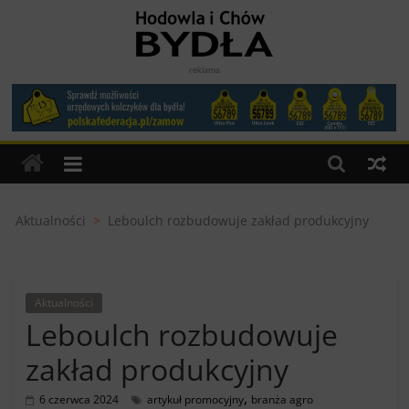
Skip
to
content
Hodowla
reklama
i
Chów
Bydła
Aktualności
>
Leboulch rozbudowuje zakład produkcyjny
miesięcznik
dla
Aktualności
Hodowców
Leboulch rozbudowuje
Bydła
zakład produkcyjny
,
6 czerwca 2024
artykuł promocyjny
branża agro