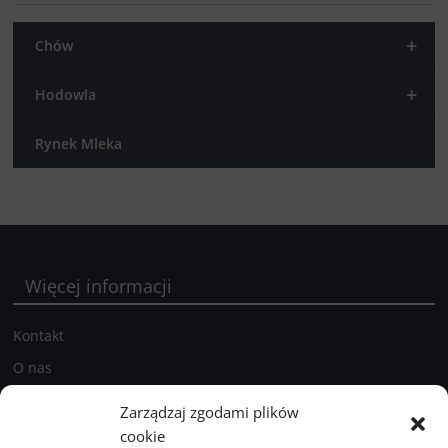
+
Chów
+
Hodowla
Rynek Mleka
Więcej informacji
Kontakt
O nas
Prenumerata
Zarządzaj zgodami plików
Polityka prywatności holstein.pl
cookie