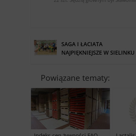
SAGA I ŁACIATA
NAJPIĘKNIEJSZE W SIELINKU
Powiązane tematy:
Indeks cen żywności FAO
Lactalis