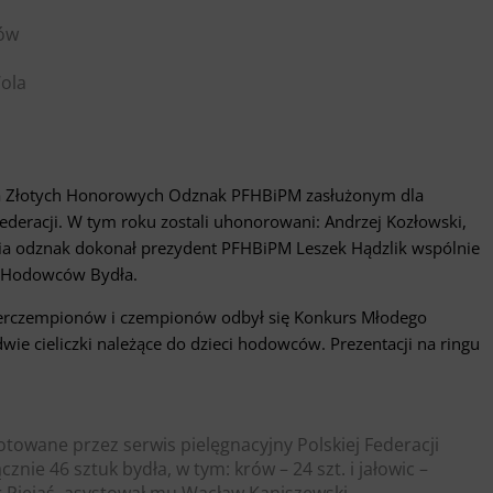
nów
Wola
nia Złotych Honorowych Odznak PFHBiPM zasłużonym dla
eracji. W tym roku zostali uhonorowani: Andrzej Kozłowski,
nia odznak dokonał prezydent PFHBiPM Leszek Hądzlik wspólnie
u Hodowców Bydła.
perczempionów i czempionów odbył się Konkurs Młodego
ie cieliczki należące do dzieci hodowców. Prezentacji na ringu
towane przez serwis pielęgnacyjny Polskiej Federacji
ie 46 sztuk bydła, w tym: krów – 24 szt. i jałowic –
r Piejaś, asystował mu Wacław Kaniszewski.