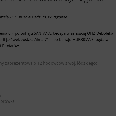
ddziału PFHBiPM w Łodzi zs. w Rzgowie
Reina 6 – po buhaju SANTANA, będąca własnością OHZ Dębołęka
orii jałówek została Alma 71 – po buhaju HURRICANE, będąca
i Poniatów.
y zaprezentowało 12 hodowców z woj. łódzkiego:
a
Dąbrówka