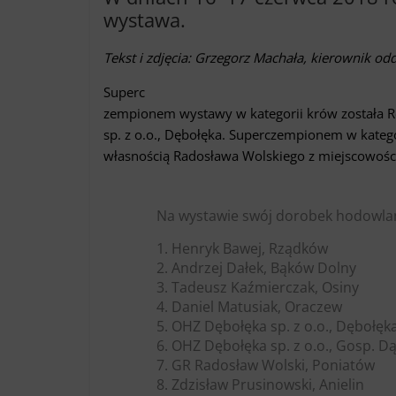
wystawa.
Tekst i zdjęcia: Grzegorz Machała, kierownik o
Superc
zempionem wystawy w kategorii krów została 
sp. z o.o., Dębołęka. Superczempionem w kateg
własnością Radosława Wolskiego z miejscowośc
Na wystawie swój dorobek hodowlan
1. Henryk Bawej, Rządków
2. Andrzej Dałek, Bąków Dolny
3. Tadeusz Kaźmierczak, Osiny
4. Daniel Matusiak, Oraczew
5. OHZ Dębołęka sp. z o.o., Dębołęk
6. OHZ Dębołęka sp. z o.o., Gosp. 
7. GR Radosław Wolski, Poniatów
8. Zdzisław Prusinowski, Anielin