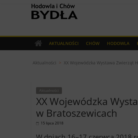
Skip
Hodowla
to
content
i
Chów
AKTUALNOŚCI
CHÓW
HODOWLA
Bydła
Aktualności
>
XX Wojewódzka Wystawa Zwierząt H
miesięcznik
dla
Hodowców
Aktualności
Bydła
XX Wojewódzka Wysta
w Bratoszewicach
15 lipca 2018
W dniach 16–17 czerwca 2018 ro