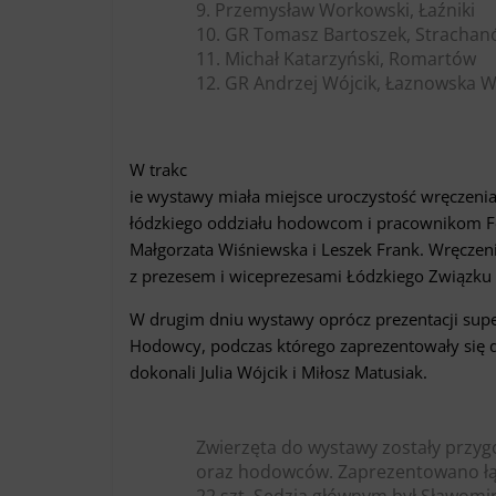
9. Przemysław Workowski, Łaźniki
10. GR Tomasz Bartoszek, Stracha
11. Michał Katarzyński, Romartów
12. GR Andrzej Wójcik, Łaznowska 
W trakc
ie wystawy miała miejsce uroczystość wręcze
łódzkiego oddziału hodowcom i pracownikom Fed
Małgorzata Wiśniewska i Leszek Frank. Wręcze
z prezesem i wiceprezesami Łódzkiego Związk
W drugim dniu wystawy oprócz prezentacji su
Hodowcy, podczas którego zaprezentowały się dw
dokonali Julia Wójcik i Miłosz Matusiak.
Zwierzęta do wystawy zostały przygo
oraz hodowców. Zaprezentowano łączn
22 szt. Sędzią głównym był Sławomi