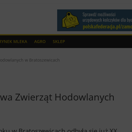
RYNEK MLEKA
AGRO
SKLEP
odowlanych w Bratoszewicach
wa Zwierząt Hodowlanych
ku w Bratoszewicach odbyła się już XX