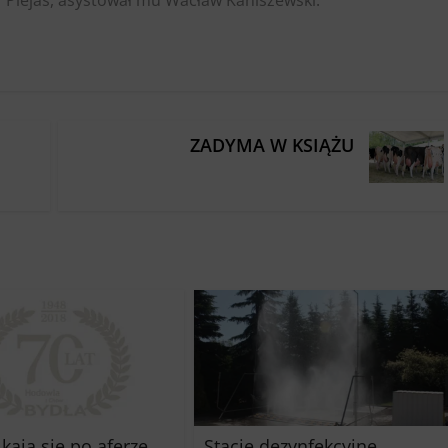
ZADYMA W KSIĄŻU
 kaja się po aferze
Stacje dezynfekcyjne